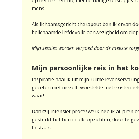
op het hier-en-nu, met de nodige uitstapjes n
mens.
Als lichaamsgericht therapeut ben ik ervan do
belichaamde liefdevolle aanwezigheid om diepe 
Mijn sessies worden vergoed door de meeste zorgver
Mijn persoonlijke reis in het ko
Inspiratie haal ik uit mijn ruime levenservari
gezeten met mezelf, worstelde met existentiël
waar!
Dankzij intensief proceswerk heb ik al jaren 
gesterkt hebben in alle opzichten, door te ge
bestaan.