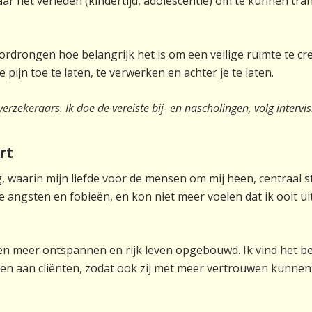
aar het verleden (kindertijd, adolescentie) om te kunnen tr
ordrongen hoe belangrijk het is om een veilige ruimte te cr
pijn toe te laten, te verwerken en achter je te laten.
zekeraars. Ik doe de vereiste bij- en nascholingen, volg intervisi
rt
ng, waarin mijn liefde voor de mensen om mij heen, centraal s
e angsten en fobieën, en kon niet meer voelen dat ik ooit u
een meer ontspannen en rijk leven opgebouwd. Ik vind het b
ven aan cliënten, zodat ook zij met meer vertrouwen kunnen